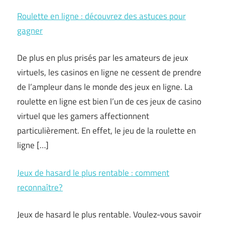
Roulette en ligne : découvrez des astuces pour
gagner
De plus en plus prisés par les amateurs de jeux
virtuels, les casinos en ligne ne cessent de prendre
de l’ampleur dans le monde des jeux en ligne. La
roulette en ligne est bien l’un de ces jeux de casino
virtuel que les gamers affectionnent
particulièrement. En effet, le jeu de la roulette en
ligne […]
Jeux de hasard le plus rentable : comment
reconnaître?
Jeux de hasard le plus rentable. Voulez-vous savoir