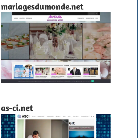
mariagesdumonde.net
as-ci.net