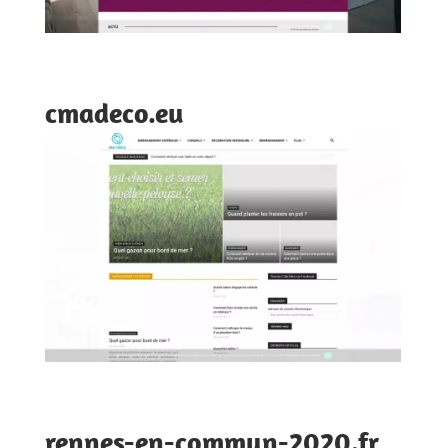
cmadeco.eu
rennes-en-commun-2020.fr