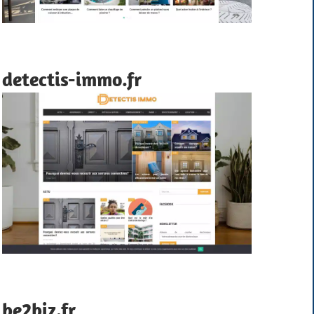
detectis-immo.fr
be2biz.fr