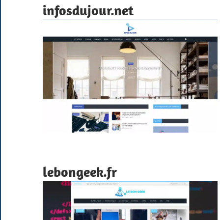
infosdujour.net
lebongeek.fr