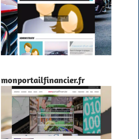
monportailfinancier.fr