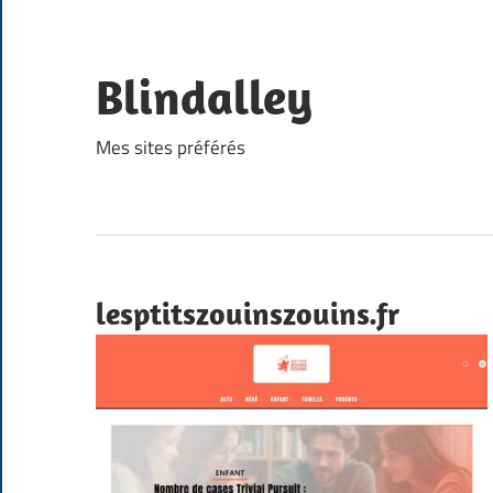
Skip
to
content
Blindalley
Mes sites préférés
lesptitszouinszouins.fr